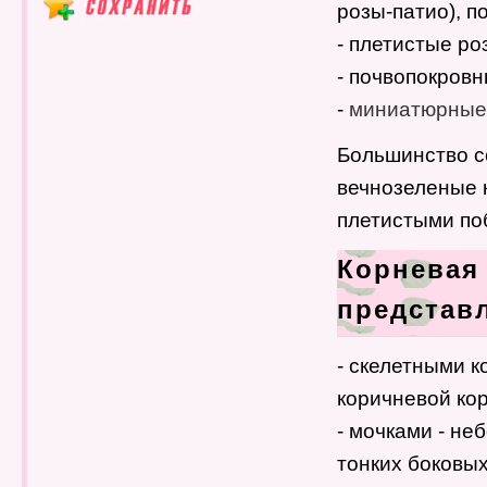
розы-патио), п
- плетистые р
- почвопокровн
-
миниатюрные
Большинство с
вечнозеленые к
плетистыми поб
Корневая 
представ
- скелетными к
коричневой кор
- мочками - н
тонких боковых