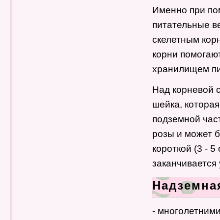
Именно при по
питательные в
скелетным корн
корни помогают
хранилищем пи
Над корневой 
шейка, котора
подземной част
розы и может бы
короткой (3 - 
заканчивается
Надземна
- многолетним