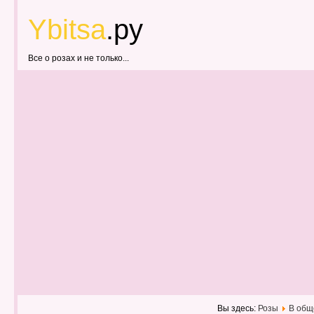
Ybitsa
.ру
Все о розах и не только...
Вы здесь:
Розы
В общ