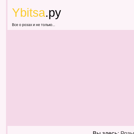
Ybitsa
.ру
Все о розах и не только...
Вы здесь:
Роз