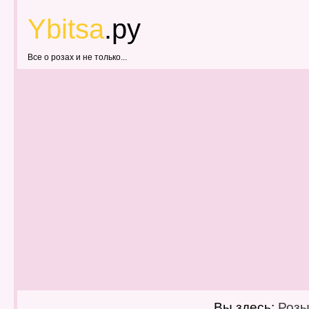
Ybitsa
.ру
Все о розах и не только...
Вы здесь:
Роз