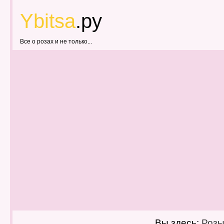
Ybitsa
.ру
Все о розах и не только...
Вы здесь:
Роз