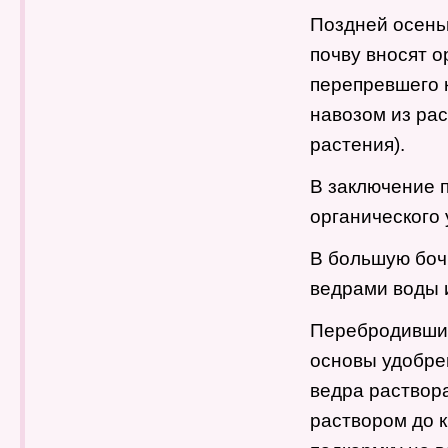
Поздней осенью
почву вносят о
перепревшего 
навозом из рас
растения).
В заключение 
органического 
В большую бочк
ведрами воды и
Перебродивший
основы удобрен
ведра раствора
раствором до 