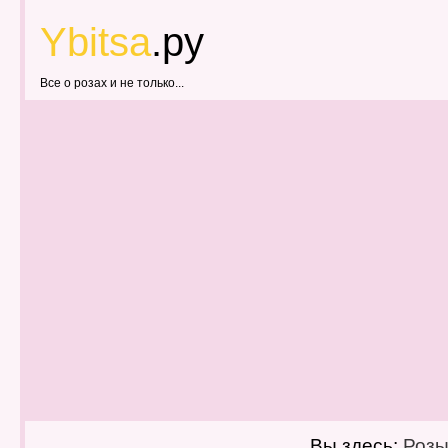
Ybitsa
.ру
Все о розах и не только...
Вы здесь:
Роз