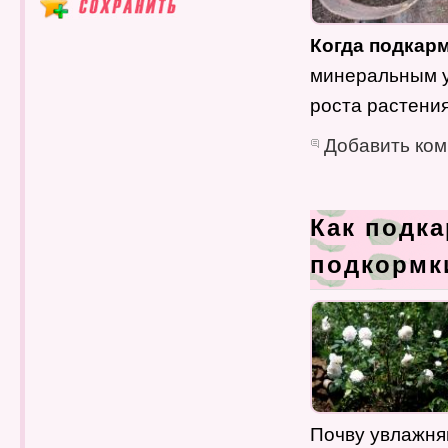
Когда подкар
минеральным у
роста растения
Добавить ко
Как подк
подкормк
Почву увлажня