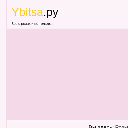
Ybitsa
.ру
Все о розах и не только...
Вы здесь:
Роз