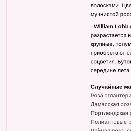
волосками. Цв
мучнистой рос
-
William Lobb 
разрастается н
крупные, полу
приобретают с
соцветия. Буто
середине лета.
Случайные ма
Роза эглантери
Дамасская роза
Портлендская р
Полиантовые р
Чайная роза, с