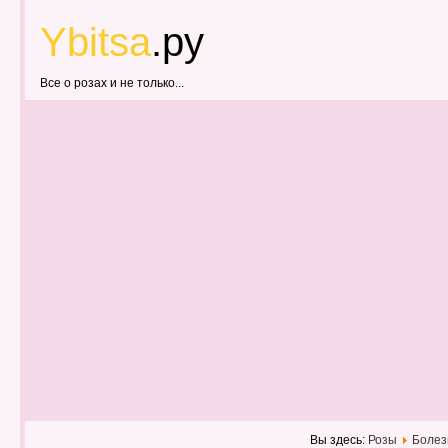
Ybitsa
.ру
Все о розах и не только...
Вы здесь:
Розы
Болез